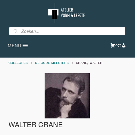
Ga
naar
de
inhoud
Producten
zoeken
MENU
0
Collecties
>
De Oude Meesters
> Crane, Walter
WALTER CRANE