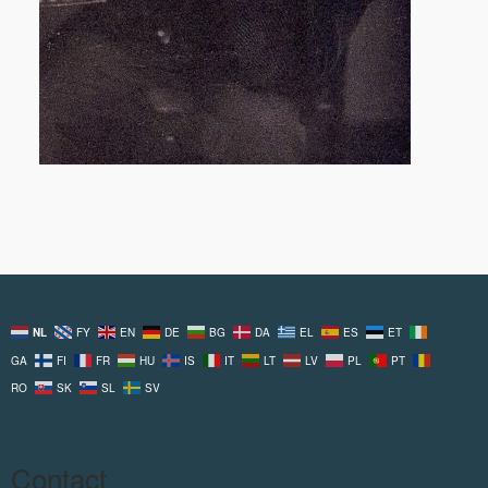
NL
FY
EN
DE
BG
DA
EL
ES
ET
GA
FI
FR
HU
IS
IT
LT
LV
PL
PT
RO
SK
SL
SV
Contact